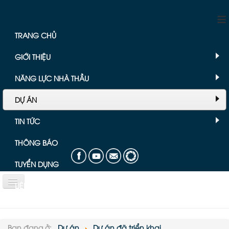
≡
TRANG CHỦ
GIỚI THIỆU
NĂNG LỰC NHÀ THẦU
DỰ ÁN
TIN TỨC
THÔNG BÁO
TUYỂN DỤNG
LIÊN HỆ
Bài viết chuyên mục Dự án
Bạn đang ở:
Dự án
Dự án đã triển khai