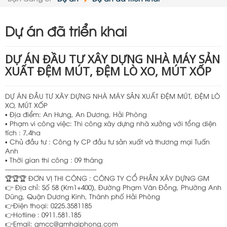
Nội dung:
Dự án đã triển khai
DỰ ÁN ĐẦU TƯ XÂY DỰNG NHÀ MÁY SẢN
XUẤT ĐỆM MÚT, ĐỆM LÒ XO, MÚT XỐP
DỰ ÁN ĐẦU TƯ XÂY DỰNG NHÀ MÁY SẢN XUẤT ĐỆM MÚT, ĐỆM LÒ
XO, MÚT XỐP
• Địa điểm: An Hưng, An Dương, Hải Phòng
• Phạm vi công việc: Thi công xây dựng nhà xưởng với tổng diện
tích : 7,4ha
• Chủ đầu tư : Công ty CP đầu tư sản xuất và thương mại Tuấn
Anh
• Thời gian thi công : 09 tháng
---------------------------------------------
🏆🏆🏆 ĐƠN VỊ THI CÔNG : CÔNG TY CỔ PHẦN XÂY DỰNG GM
👉 Địa chỉ: Số 58 (Km1+400), Đường Phạm Văn Đồng, Phường Anh
Dũng, Quận Dương Kinh, Thành phố Hải Phòng
👉Điện thoại: 0225.3581185
👉Hotline : 0911.581.185
👉Email: gmcc@gmhaiphong.com