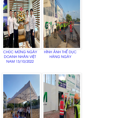
KIỂM TRA THÁNG 9
NĂM 2022 ]
CHÚC MỪNG NGÀY
HÌNH ẢNH THỂ DỤC
DOANH NHÂN VIỆT
HÀNG NGÀY
NAM 13/10/2022