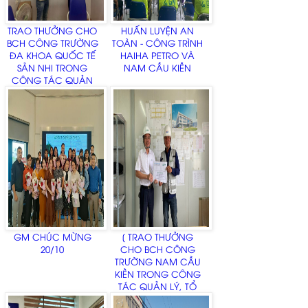
TRAO THƯỞNG CHO
HUẤN LUYỆN AN
BCH CÔNG TRƯỜNG
TOÀN - CÔNG TRÌNH
ĐA KHOA QUỐC TẾ
HAIHA PETRO VÀ
SẢN NHI TRONG
NAM CẦU KIỀN
CÔNG TÁC QUẢN
LÝ, TỔ CHỨC THI
CÔNG - KỲ KIỂM TRA
THÁNG 10 NĂM 2022
GM CHÚC MỪNG
[ TRAO THƯỞNG
20/10
CHO BCH CÔNG
TRƯỜNG NAM CẦU
KIỀN TRONG CÔNG
TÁC QUẢN LÝ, TỔ
CHỨC THI CÔNG - KỲ