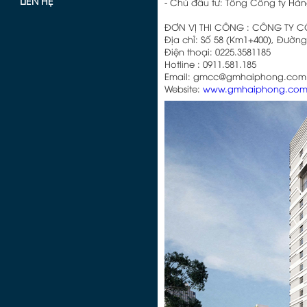
LIÊN HỆ
- Chủ đầu tư: Tổng Công ty Hà
ĐƠN VỊ THI CÔNG : CÔNG TY 
Địa chỉ: Số 58 (Km1+400), Đườ
Điện thoại: 0225.3581185
Hotline : 0911.581.185
Email: gmcc@gmhaiphong.com
Website:
www.gmhaiphong.co