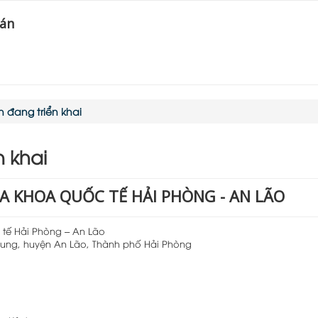
 án
 đang triển khai
n khai
A KHOA QUỐC TẾ HẢI PHÒNG - AN LÃO
 tế Hải Phòng – An Lão
rung, huyện An Lão, Thành phố Hải Phòng