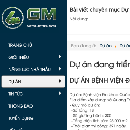
Bài viết chuyên mục Dự
Nội dung:
TRANG CHỦ
Bạn đang ở:
Dự án
Dự án
GIỚI THIỆU
Dự án đang triể
NĂNG LỰC NHÀ THẦU
DỰ ÁN BỆNH VIỆN Đ
DỰ ÁN
TIN TỨC
Dự án: Bệnh viện Đa khoa Quốc
Địa điểm xây dựng: xã Quang T
- Quy mô dự án:
THÔNG BÁO
+Số tầng: 18
+Số giường bệnh: 300
TUYỂN DỤNG
+Tổng diện tích sàn: 25.000 m2
+Thời gian thi công: 391 ngày.