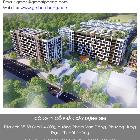
Email: gmcc@gmhaiphong.com
Website:
www.gmhaiphong.com
CÔNG TY CỔ PHẦN XÂY DỰNG GM
Địa chỉ: Số 58 (Km1 + 400), đường Phạm Văn Đồng, Phường Hưng
Đạo, TP. Hải Phòng