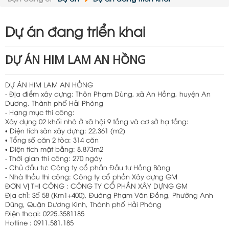
Nội dung:
Dự án đang triển khai
DỰ ÁN HIM LAM AN HỒNG
DỰ ÁN HIM LAM AN HỒNG
- Địa điểm xây dựng: Thôn Phạm Dùng, xã An Hồng, huyện An
Dương, Thành phố Hải Phòng
- Hạng mục thi công:
Xây dựng 02 khối nhà ở xã hội 9 tầng và cơ sở hạ tầng:
• Diện tích sàn xây dựng: 22.361 (m2)
• Tổng số căn 2 tòa: 314 căn
• Diện tích mặt bằng: 8.873m2
- Thời gian thi công: 270 ngày
- Chủ đầu tư: Công ty cổ phần Đầu tư Hồng Bàng
- Nhà thầu thi công: Công ty cổ phần Xây dựng GM
ĐƠN VỊ THI CÔNG : CÔNG TY CỔ PHẦN XÂY DỰNG GM
Địa chỉ: Số 58 (Km1+400), Đường Phạm Văn Đồng, Phường Anh
Dũng, Quận Dương Kinh, Thành phố Hải Phòng
Điện thoại: 0225.3581185
Hotline : 0911.581.185