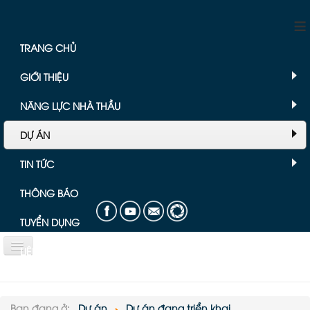
≡
TRANG CHỦ
GIỚI THIỆU
NĂNG LỰC NHÀ THẦU
DỰ ÁN
TIN TỨC
THÔNG BÁO
TUYỂN DỤNG
LIÊN HỆ
Bài viết chuyên mục Dự án
Bạn đang ở:
Dự án
Dự án đang triển khai