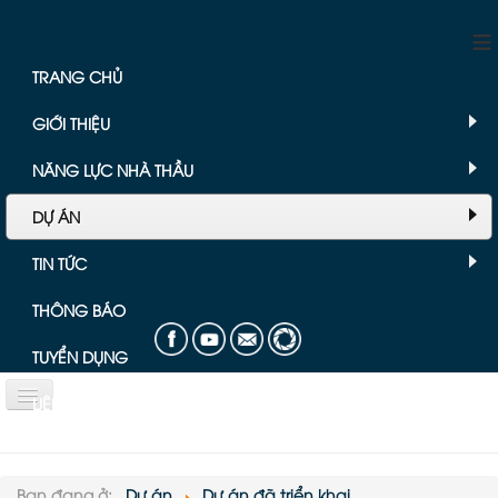
≡
TRANG CHỦ
GIỚI THIỆU
NĂNG LỰC NHÀ THẦU
DỰ ÁN
TIN TỨC
THÔNG BÁO
TUYỂN DỤNG
LIÊN HỆ
Bài viết chuyên mục Dự án
Bạn đang ở:
Dự án
Dự án đã triển khai