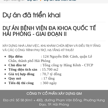
Nội dung:
Dự án đã triển khai
DỰ ÁN BỆNH VIỆN ĐA KHOA QUỐC TẾ
HẢI PHÒNG - GIAI ĐOẠN II
XÂY DỰNG NHÀ LÀM VIỆC, KHU KHÁM CHỮA BỆNH VÀ ĐIỀU TRỊ 9 TẦNG
VÀ CÁC CÔNG TRÌNH PHỤ TRỢ, HẠ TẦNG KỸ THUẬT
Địa điểm
: 124 Nguyễn Đức Cảnh, quận Lê
Chân, thành phố Hải Phòng
Chủ đầu tư
: Tổng công ty Hàng Kênh - CTCP
Tổng diện tích sàn
: 15.700 m2
Giá trị hợp đồng
: 70,7 tỷ đồng
Quy mô
: 17 tầng
Tiến độ thi công :
360 ngày
CÔNG TY CỔ PHẦN XÂY DỰNG GM
Địa chỉ: Số 58 (Km1 + 400), đường Phạm Văn Đồng, Phường Hưng
Đạo, TP. Hải Phòng