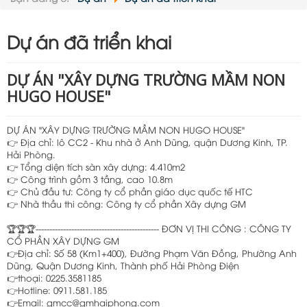
Nội dung:
Dự án đã triển khai
DỰ ÁN "XÂY DỰNG TRƯỜNG MẦM NON
HUGO HOUSE"
DỰ ÁN "XÂY DỰNG TRƯỜNG MẦM NON HUGO HOUSE"
👉 Địa chỉ: lô CC2 - Khu nhà ở Anh Dũng, quận Dương Kinh, TP.
Hải Phòng.
👉 Tổng diện tích sàn xây dựng: 4.410m2
👉 Công trình gồm 3 tầng, cao 10.8m
👉 Chủ đầu tư: Công ty cổ phần giáo dục quốc tế HTC
👉 Nhà thầu thi công: Công ty cổ phần Xây dựng GM
🏆🏆🏆--------------------------------------------- ĐƠN VỊ THI CÔNG : CÔNG TY
CỔ PHẦN XÂY DỰNG GM
👉Địa chỉ: Số 58 (Km1+400), Đường Phạm Văn Đồng, Phường Anh
Dũng, Quận Dương Kinh, Thành phố Hải Phòng Điện
👉thoại: 0225.3581185
👉Hotline: 0911.581.185
👉Email: gmcc@gmhaiphong.com