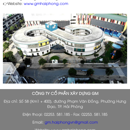
👉Website:
www.gmhaiphong.com
CÔNG TY CỔ PHẦN XÂY DỰNG GM
Địa chỉ: Số 58 (Km1 + 400), đường Phạm Văn Đồng, Phường Hưng
Đạo, TP. Hải Phòng
Điện thoại: 02253. 581.185 - Fax: 02253. 581.185
Email:
gm.haiphongvn@gmail.com
Website: www.gmhaiphong.com