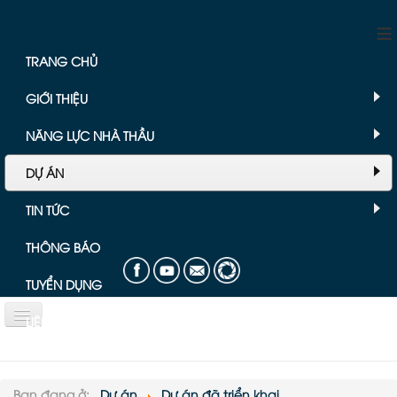
≡
TRANG CHỦ
GIỚI THIỆU
NĂNG LỰC NHÀ THẦU
DỰ ÁN
TIN TỨC
THÔNG BÁO
TUYỂN DỤNG
LIÊN HỆ
Bài viết chuyên mục Dự án
Bạn đang ở:
Dự án
Dự án đã triển khai